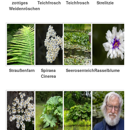
zottiges
Teichfrosch
Teichfrosch
Strelitzie
Weidenröschen
Straußenfarn
Spiraea
Seerosenteich
Rasselblume
Cinerea