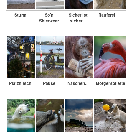
Sturm
So'n
Sicher ist
Rauferei
Shietweer
sicher...
Platzhirsch
Pause
Naschen...
Morgentoilette