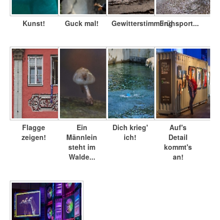
Kunst!
Guck mal!
Gewitterstimmung
Frühsport...
Flagge
Ein
Dich krieg'
Auf's
zeigen!
Männlein
ich!
Detail
steht im
kommt's
Walde...
an!